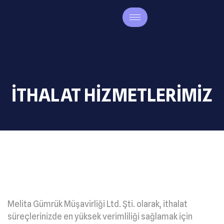
İTHALAT HİZMETLERİMİZ
Melita Gümrük Müşavirliği Ltd. Şti. olarak, ithalat
süreçlerinizde en yüksek verimliliği sağlamak için